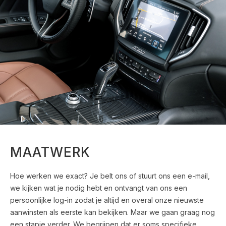
MAATWERK
Hoe werken we exact? Je belt ons of stuurt ons een e-mail,
we kijken wat je nodig hebt en ontvangt van ons een
persoonlijke log-in zodat je altijd en overal onze nieuwste
aanwinsten als eerste kan bekijken. Maar we gaan graag nog
een stapje verder. We begrijpen dat er soms specifieke